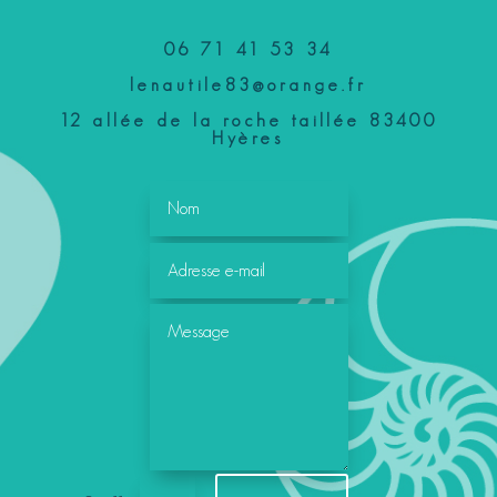
06 71 41 53 34
lenautile83@orange.fr
12 allée de la roche taillée 83400
Hyères