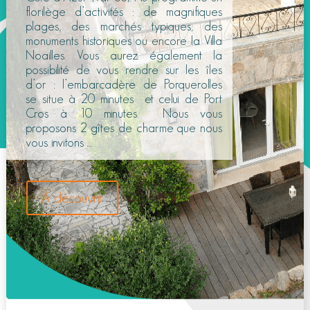
florilège d’activités : de magnifiques
plages, des marchés typiques, des
monuments historiques ou encore la Villa
Noailles. Vous aurez également la
possibilité de vous rendre sur les îles
d’or : l’embarcadère de Porquerolles
se situe à 20 minutes et celui de Port
Cros à 10 minutes. Nous vous
proposons 2 gîtes de charme que nous
vous invitons …
À découvrir