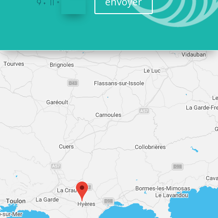
envoyer
=
9 + 11